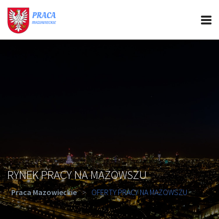
PRACA MAZOWIECKIE
CIEKAWOSTKI
OFERTY PRACY
PORADY REKRUTACYJNE
ROZWÓJ ZAWODOWY
RYNEK PRACY NA MAZOWSZU
Praca Mazowieckie
>
OFERTY PRACY NA MAZOWSZU