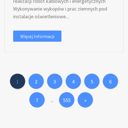
realizacji robót kablowych i energetycznych
Wykonywanie wykopów i prac ziemnych pod
instalacje oświetleniowe...
Więcej Informacji
1
2
3
4
5
6
7
555
»
...