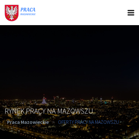
PRACA MAZOWIECKIE
CIEKAWOSTKI
OFERTY PRACY
PORADY REKRUTACYJNE
ROZWÓJ ZAWODOWY
RYNEK PRACY NA MAZOWSZU
Praca Mazowieckie
>
OFERTY PRACY NA MAZOWSZU