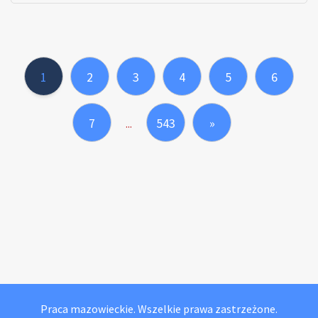
1
2
3
4
5
6
7
543
»
...
Praca mazowieckie. Wszelkie prawa zastrzeżone.