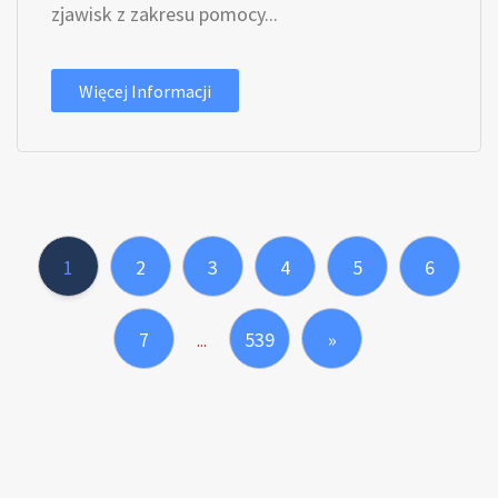
zjawisk z zakresu pomocy...
Więcej Informacji
1
2
3
4
5
6
7
539
»
...