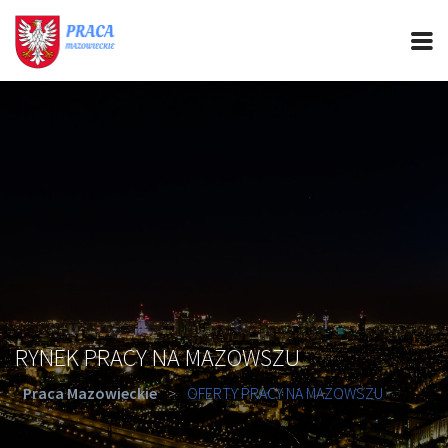
PRACA MAZOWIECKIE
CIEKAWOSTKI
OFERTY PRACY
PORADY REKRUTACYJNE
ROZWÓJ ZAWODOWY
RYNEK PRACY NA MAZOWSZU
Praca Mazowieckie
>
OFERTY PRACY NA MAZOWSZU