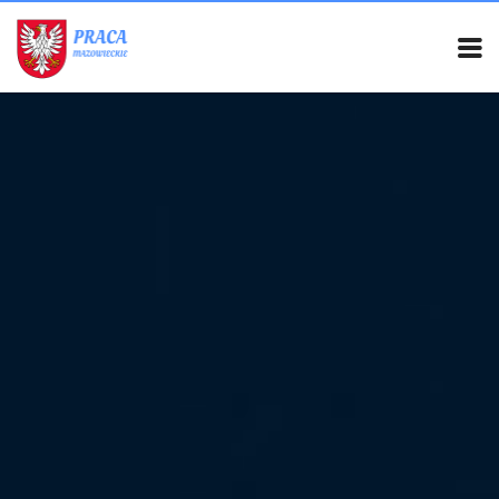
PRACA MAZOWIECKIE
CIEKAWOSTKI
OFERTY PRACY
PORADY REKRUTACYJNE
ROZWÓJ ZAWODOWY