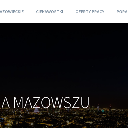
AZOWIECKIE
CIEKAWOSTKI
OFERTY PRACY
PORA
NA MAZOWSZU
SZU