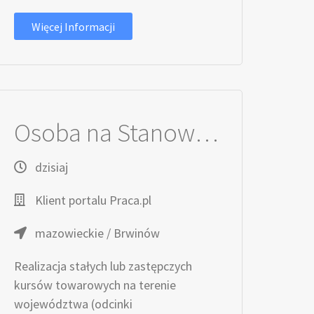
Więcej Informacji
Osoba na Stanowisko Kierowcy Kat. C (k/m) w transporcie lokalnym
dzisiaj
Klient portalu Praca.pl
mazowieckie / Brwinów
Realizacja stałych lub zastępczych
kursów towarowych na terenie
województwa (odcinki