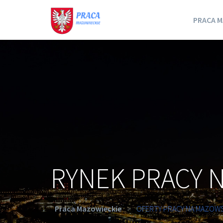
PRACA M
RYNEK PRACY 
Praca Mazowieckie
>
OFERTY PRACY NA MAZOW