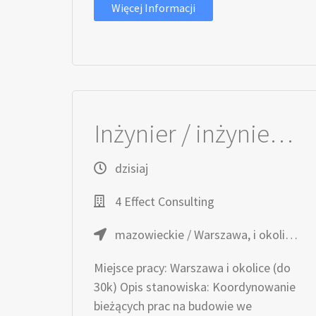
Więcej Informacji
Inżynier / inżynierka Robót Drogowych
dzisiaj
4 Effect Consulting
mazowieckie / Warszawa, i okolice (do 30km)
Miejsce pracy: Warszawa i okolice (do
30k) Opis stanowiska: Koordynowanie
bieżących prac na budowie we