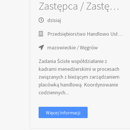
Zastępca / Zastępczyni Kierownika / Kierowniczki sklepu
dzisiaj
Przedsiębiorstwo Handlowo Usługowe TOPAZ
mazowieckie / Węgrów
Zadania Ścisłe współdziałanie z
kadrami menedżerskimi w procesach
związanych z bieżącym zarządzaniem
placówką handlową. Koordynowanie
codziennych...
Więcej Informacji