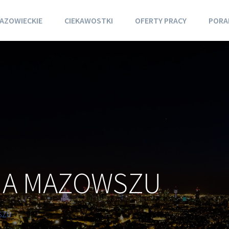
AZOWIECKIE
CIEKAWOSTKI
OFERTY PRACY
PORA
NA MAZOWSZU
SZU