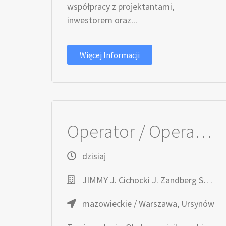
współpracy z projektantami,
inwestorem oraz...
Więcej Informacji
Operator / Operatorka Minikoparki – Roboty Elektroenergetyczne
dzisiaj
JIMMY J. Cichocki J. Zandberg Spółka Jawna
mazowieckie / Warszawa, Ursynów