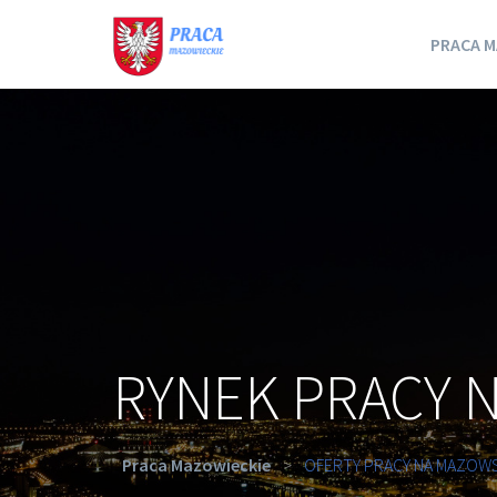
PRACA M
RYNEK PRACY 
Praca Mazowieckie
>
OFERTY PRACY NA MAZOW