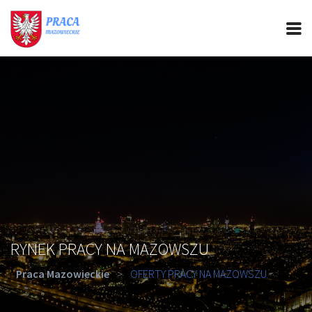
PRACA MAZOWIECKIE
CIEKAWOSTKI
OFERTY PRACY
PORADY REKRUTACYJNE
ROZWÓJ ZAWODOWY
RYNEK PRACY NA MAZOWSZU
Praca Mazowieckie
>
OFERTY PRACY NA MAZOWSZU