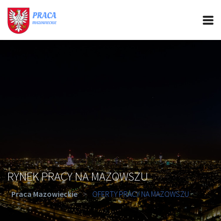
PRACA MAZOWIECKIE
CIEKAWOSTKI
OFERTY PRACY
PORADY REKRUTACYJNE
ROZWÓJ ZAWODOWY
RYNEK PRACY NA MAZOWSZU
Praca Mazowieckie
>
OFERTY PRACY NA MAZOWSZU