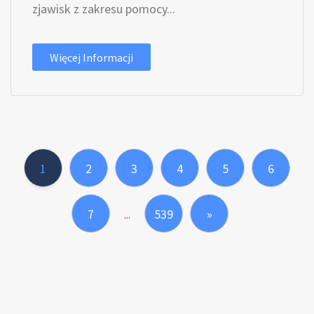
zjawisk z zakresu pomocy...
Więcej Informacji
1
2
3
4
5
6
7
539
»
...