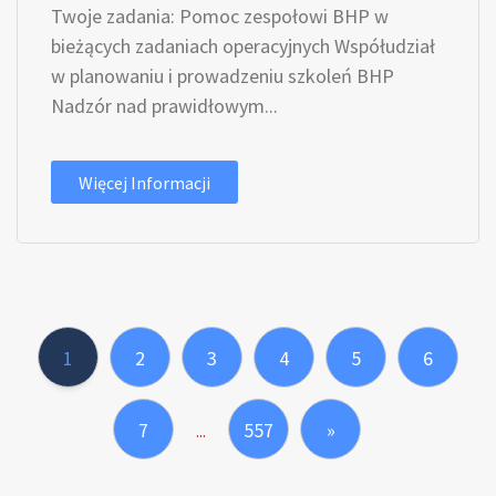
Twoje zadania: Pomoc zespołowi BHP w
bieżących zadaniach operacyjnych Współudział
w planowaniu i prowadzeniu szkoleń BHP
Nadzór nad prawidłowym...
Więcej Informacji
1
2
3
4
5
6
7
557
»
...