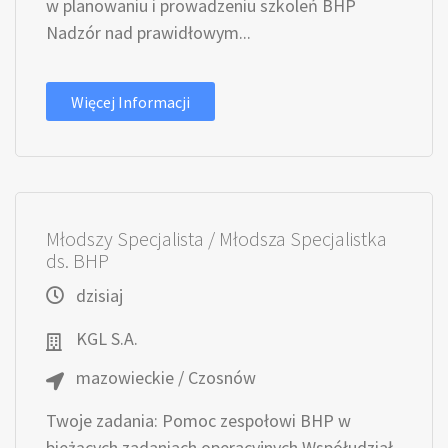
w planowaniu i prowadzeniu szkoleń BHP
Nadzór nad prawidłowym...
Więcej Informacji
Młodszy Specjalista / Młodsza Specjalistka
ds. BHP
dzisiaj
KGL S.A.
mazowieckie / Czosnów
Twoje zadania: Pomoc zespołowi BHP w
bieżących zadaniach operacyjnych Współudział