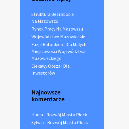
Struktura Bezrobocia
Na Mazowszu
Rynek Pracy Na Mazowszu
Województwo Mazowieckie
Fuzje Ratunkiem Dla Małych
Miejscowości Województwa
Mazowieckiego
Ciekawy Obszar Dla
Inwestorów
Najnowsze
komentarze
Hania
-
Rozwój Miasta Płock
Sylwia
-
Rozwój Miasta Płock