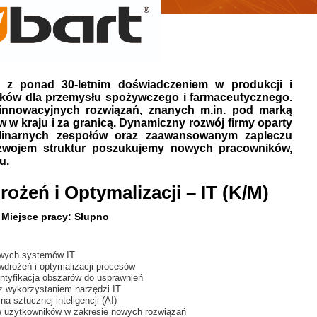
ną z ponad 30-letnim doświadczeniem w produkcji i
tków dla przemysłu spożywczego i farmaceutycznego.
 innowacyjnych rozwiązań, znanych m.in. pod marką
tów w kraju i za granicą. Dynamiczny rozwój firmy oparty
plinarnych zespołów oraz zaawansowanym zapleczu
ozwojem struktur poszukujemy nowych pracowników,
u.
rożeń i Optymalizacji – IT (K/M)
Miejsce pracy: Słupno
iowych systemów IT
wdrożeń i optymalizacji procesów
entyfikacja obszarów do usprawnień
z wykorzystaniem narzędzi IT
a sztucznej inteligencji (AI)
e użytkowników w zakresie nowych rozwiązań