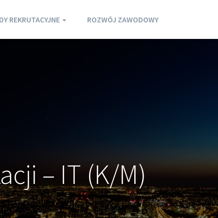
DY REKRUTACYJNE
ROZWÓJ ZAWODOWY
cji – IT (K/M)