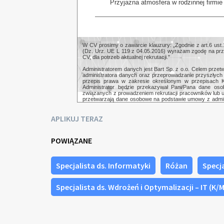
Przyjazna atmosfera w rodzinnej firmie
W CV prosimy o zawarcie klauzury: „Zgodnie z art.6 ust.
(Dz. Urz. UE L 119 z 04.05.2016) wyrażam zgodę na p
CV, dla potrzeb aktualnej rekrutacji."
Administratorem danych jest Bart Sp. z o.o. Celem prze
administratora danych oraz przeprowadzanie przyszłych
przepis prawa w zakresie określonym w przepisach K
Administrator będzie przekazywał Pani/Pana dane os
związanych z prowadzeniem rekrutacji pracowników lub u
przetwarzają dane osobowe na podstawie umowy z admini
do danych osobowych, prawo żądania ich sprostowania, us
danych osobowych. Inne prawa opisane są w szczegóło
APLIKUJ TERAZ
"Kariera" na dole strony.
POWIĄZANE
Specjalista ds. Informatyki
Różan
Specja
Specjalista ds. Wdrożeń i Optymalizacji – IT (K/M