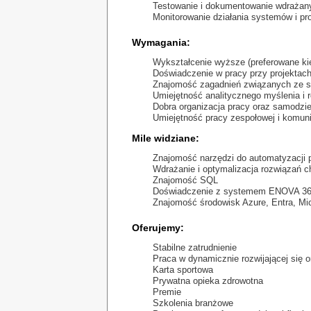
Testowanie i dokumentowanie wdrażan
Monitorowanie działania systemów i p
Wymagania:
Wykształcenie wyższe (preferowane kie
Doświadczenie w pracy przy projektach
Znajomość zagadnień związanych ze szt
Umiejętność analitycznego myślenia i
Dobra organizacja pracy oraz samodzie
Umiejętność pracy zespołowej i komuni
Mile widziane:
Znajomość narzędzi do automatyzacji 
Wdrażanie i optymalizacja rozwiązań 
Znajomość SQL
Doświadczenie z systemem ENOVA 3
Znajomość środowisk Azure, Entra, Mic
Oferujemy:
Stabilne zatrudnienie
Praca w dynamicznie rozwijającej się o
Karta sportowa
Prywatna opieka zdrowotna
Premie
Szkolenia branżowe