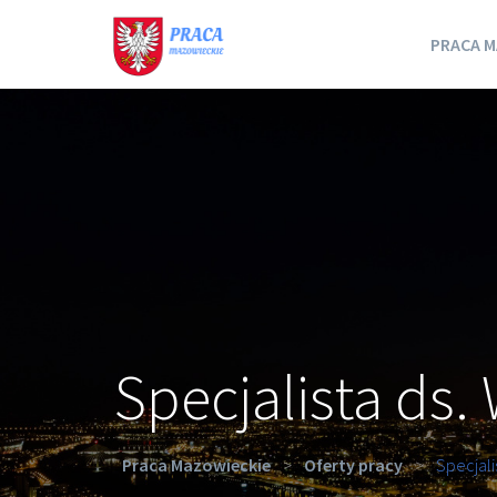
PRACA M
Specjalista ds.
Praca Mazowieckie
>
Oferty pracy
>
Specjali