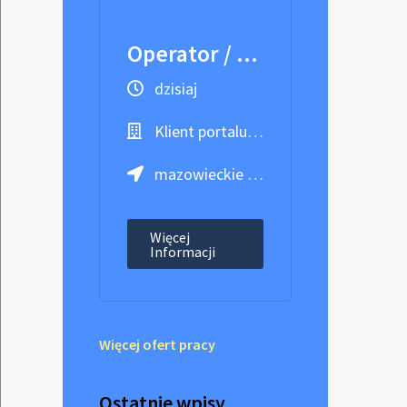
Operator / Operatorka wózka wysokiego składowania
dzisiaj
Klient portalu Praca.pl
mazowieckie / Błonie
Więcej
Informacji
Więcej ofert pracy
Ostatnie wpisy