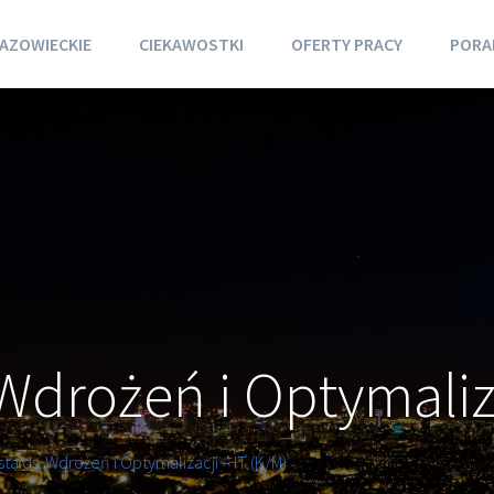
AZOWIECKIE
CIEKAWOSTKI
OFERTY PRACY
PORA
 Wdrożeń i Optymaliza
sta ds. Wdrożeń i Optymalizacji – IT (K/M)