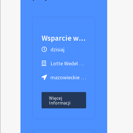
Wsparcie w Laboratorium
dzisiaj
Lotte Wedel Sp. z o.o.
mazowieckie / Warszawa
Więcej
Informacji