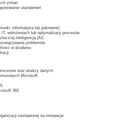
ych zmian
roponowanie usprawnień
runki: informatyka lub pokrewne)
 IT, wdrożeniach lub optymalizacji procesów
uczną inteligencją (AI)
 rozwiązywania problemów
lność w działaniu
kacji
procesów oraz analizy danych
chmurowych Microsoft
65
rosoft 365
rganizacji nastawionej na innowacje