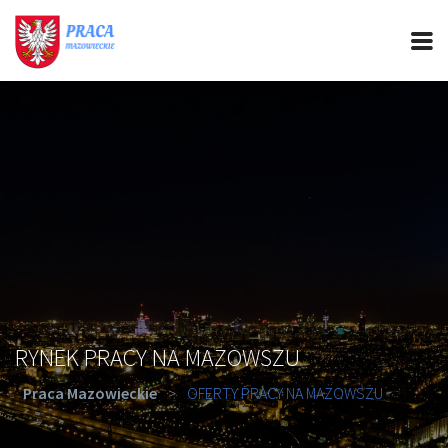
PRACA MAZOWIECKIE
CIEKAWOSTKI
OFERTY PRACY
PORADY REKRUTACYJNE
ROZWÓJ ZAWODOWY
RYNEK PRACY NA MAZOWSZU
Praca Mazowieckie
>
OFERTY PRACY NA MAZOWSZU