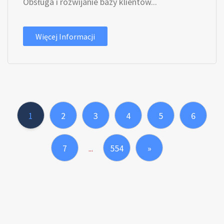
Obsługa i rozwijanie bazy klientów...
Więcej Informacji
1
2
3
4
5
6
7
554
»
...