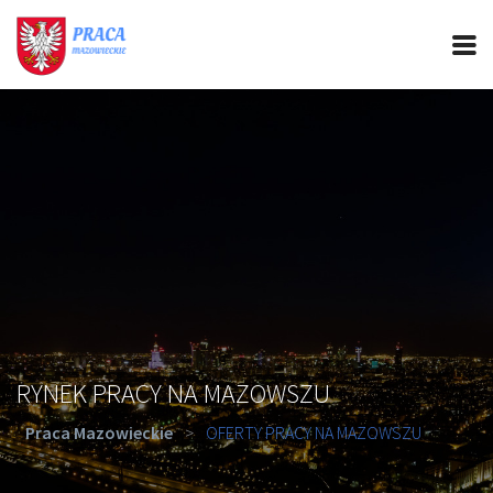
PRACA MAZOWIECKIE
CIEKAWOSTKI
OFERTY PRACY
PORADY REKRUTACYJNE
ROZWÓJ ZAWODOWY
RYNEK PRACY NA MAZOWSZU
Praca Mazowieckie
>
OFERTY PRACY NA MAZOWSZU