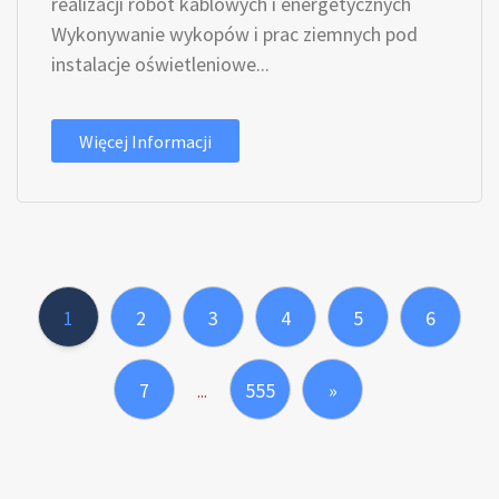
realizacji robót kablowych i energetycznych
Wykonywanie wykopów i prac ziemnych pod
instalacje oświetleniowe...
Więcej Informacji
1
2
3
4
5
6
7
555
»
...