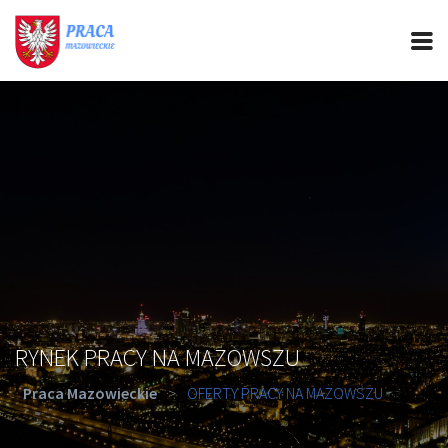
PRACA MAZOWIECKIE
CIEKAWOSTKI
OFERTY PRACY
PORADY REKRUTACYJNE
ROZWÓJ ZAWODOWY
RYNEK PRACY NA MAZOWSZU
Praca Mazowieckie
>
OFERTY PRACY NA MAZOWSZU