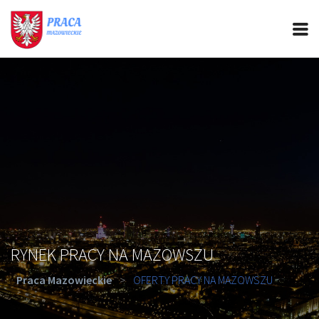
PRACA MAZOWIECKIE
CIEKAWOSTKI
OFERTY PRACY
PORADY REKRUTACYJNE
ROZWÓJ ZAWODOWY
RYNEK PRACY NA MAZOWSZU
Praca Mazowieckie
>
OFERTY PRACY NA MAZOWSZU