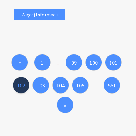
Więcej Informacji
«
1
99
100
101
...
102
103
104
105
551
...
»