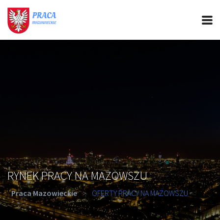
PRACA MAZOWIECKIE
CIEKAWOSTKI
OFERTY PRACY
PORADY REKRUTACYJNE
ROZWÓJ ZAWODOWY
RYNEK PRACY NA MAZOWSZU
Praca Mazowieckie
>
OFERTY PRACY NA MAZOWSZU