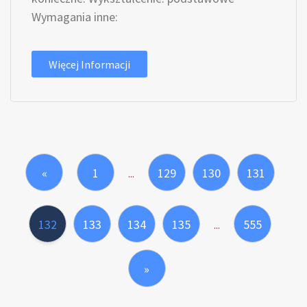
Wymagania inne:
Więcej Informacji
«
1
129
130
131
...
132
133
134
135
555
...
»