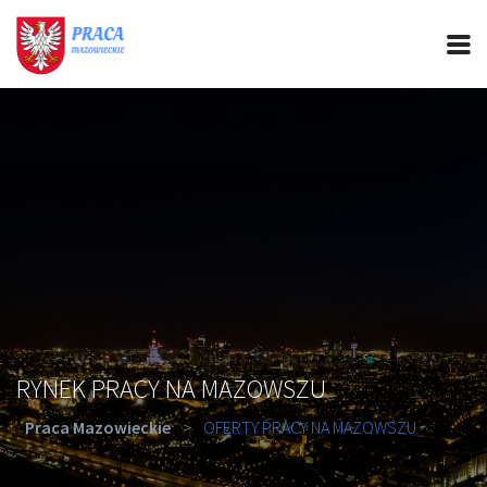
PRACA MAZOWIECKIE
CIEKAWOSTKI
OFERTY PRACY
PORADY REKRUTACYJNE
ROZWÓJ ZAWODOWY
RYNEK PRACY NA MAZOWSZU
Praca Mazowieckie
>
OFERTY PRACY NA MAZOWSZU