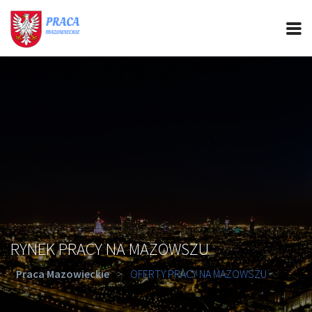
PRACA MAZOWIECKIE
CIEKAWOSTKI
OFERTY PRACY
PORADY REKRUTACYJNE
ROZWÓJ ZAWODOWY
RYNEK PRACY NA MAZOWSZU
Praca Mazowieckie
>
OFERTY PRACY NA MAZOWSZU