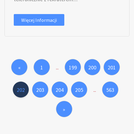
Więcej Informacji
«
1
199
200
201
...
202
203
204
205
563
...
»