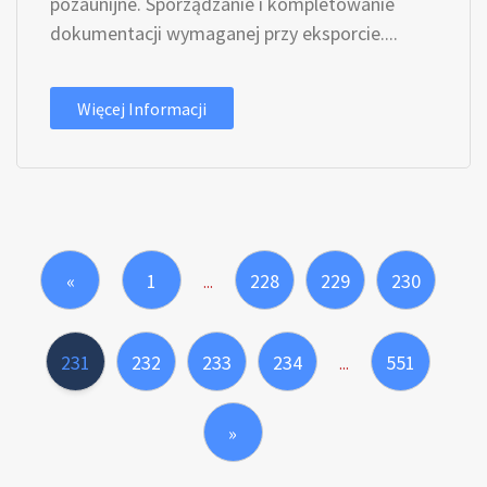
pozaunijne. Sporządzanie i kompletowanie
dokumentacji wymaganej przy eksporcie....
Więcej Informacji
«
1
228
229
230
...
231
232
233
234
551
...
»