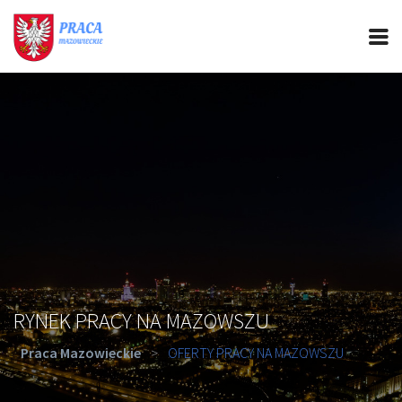
PRACA MAZOWIECKIE
CIEKAWOSTKI
OFERTY PRACY
PORADY REKRUTACYJNE
ROZWÓJ ZAWODOWY
RYNEK PRACY NA MAZOWSZU
Praca Mazowieckie
>
OFERTY PRACY NA MAZOWSZU