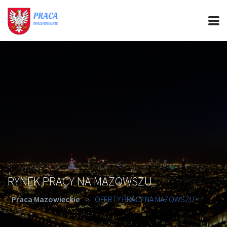
PRACA MAZOWIECKIE
CIEKAWOSTKI
OFERTY PRACY
PORADY REKRUTACYJNE
ROZWÓJ ZAWODOWY
RYNEK PRACY NA MAZOWSZU
Praca Mazowieckie
>
OFERTY PRACY NA MAZOWSZU