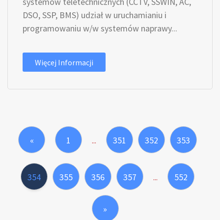
systemów teletechnicznych (CCTV, SSWIN, AC,
DSO, SSP, BMS) udział w uruchamianiu i
programowaniu w/w systemów naprawy...
Więcej Informacji
«
1
351
352
353
...
354
355
356
357
552
...
»