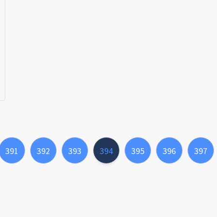
391
392
393
394
395
396
397