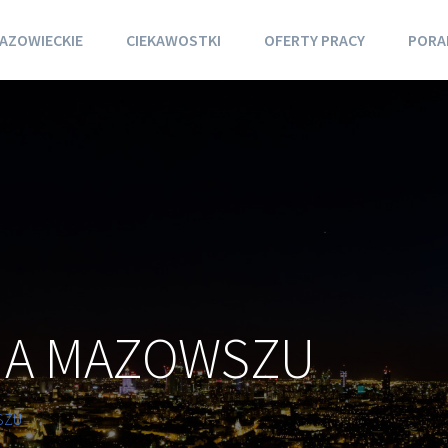
AZOWIECKIE
CIEKAWOSTKI
OFERTY PRACY
PORA
NA MAZOWSZU
SZU