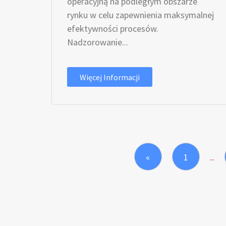
operacyjną na podległym obszarze
rynku w celu zapewnienia maksymalnej
efektywności procesów.
Nadzorowanie...
Więcej Informacji
«
1
...