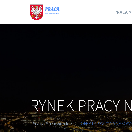
PRACA M
RYNEK PRACY 
Praca Mazowieckie
>
OFERTY PRACY NA MAZOW