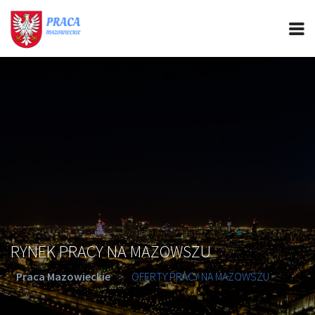
PRACA MAZOWIECKIE
CIEKAWOSTKI
OFERTY PRACY
PORADY REKRUTACYJNE
ROZWÓJ ZAWODOWY
RYNEK PRACY NA MAZOWSZU
Praca Mazowieckie
>
OFERTY PRACY NA MAZOWSZU