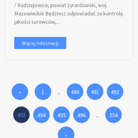
/ Radziejowice, powiat żyrardowski, woj.
Mazowieckie Będziesz odpowiadać za kontrolę
jakości surowców,...
Więcej Informacji
«
1
490
491
492
...
493
494
495
496
554
...
»