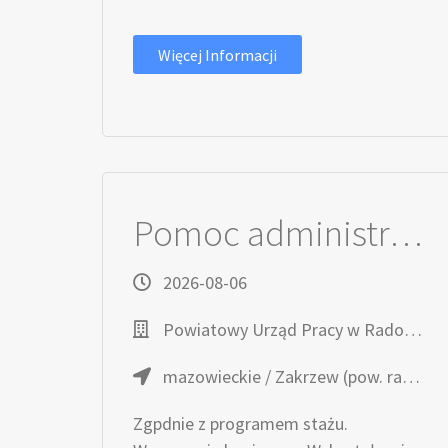
Więcej Informacji
Pomoc administracyjna (k/m)
2026-08-06
Powiatowy Urząd Pracy w Radomiu
mazowieckie / Zakrzew (pow. radomski, gm. Zakrzew), Zakrzew
Zgpdnie z programem stażu.