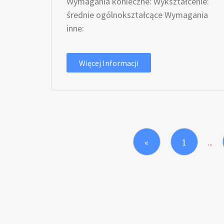
Wymagania konieczne: Wykształcenie:
średnie ogólnokształcące Wymagania
inne:
Więcej Informacji
«
1
...