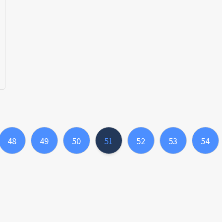
48
49
50
51
52
53
54