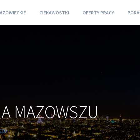
AZOWIECKIE
CIEKAWOSTKI
OFERTY PRACY
PORA
NA MAZOWSZU
SZU