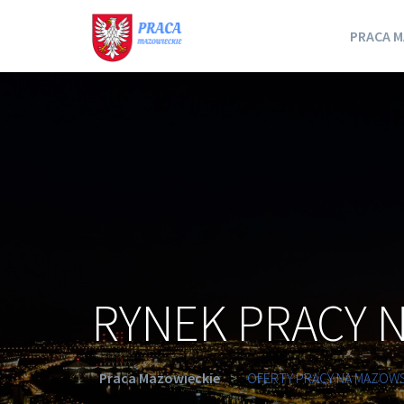
PRACA M
RYNEK PRACY 
Praca Mazowieckie
>
OFERTY PRACY NA MAZOW