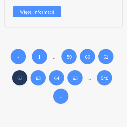
Więcej Informacji
«
1
59
60
61
...
62
63
64
65
540
...
»