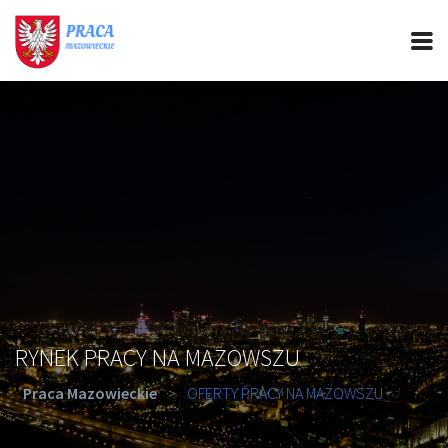
PRACA MAZOWIECKIE
CIEKAWOSTKI
OFERTY PRACY
PORADY REKRUTACYJNE
ROZWÓJ ZAWODOWY
RYNEK PRACY NA MAZOWSZU
Praca Mazowieckie
>
OFERTY PRACY NA MAZOWSZU