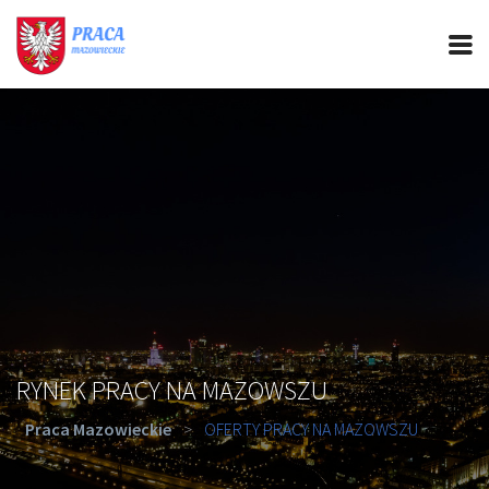
PRACA MAZOWIECKIE
CIEKAWOSTKI
OFERTY PRACY
PORADY REKRUTACYJNE
ROZWÓJ ZAWODOWY
RYNEK PRACY NA MAZOWSZU
Praca Mazowieckie
>
OFERTY PRACY NA MAZOWSZU