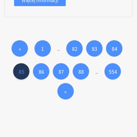
Więcej Informacji
«
1
82
83
84
...
85
86
87
88
554
...
»