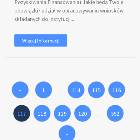
Pozyskiwania Finansowania) Jakie będą Twoje
obowiązki? udział w opracowywaniu wniosków
składanych do instytucji...
Więcej Informacji
«
1
114
115
116
...
117
118
119
120
552
...
»