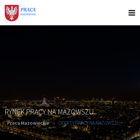
PRACA MAZOWIECKIE
CIEKAWOSTKI
OFERTY PRACY
PORADY REKRUTACYJNE
ROZWÓJ ZAWODOWY
RYNEK PRACY NA MAZOWSZU
Praca Mazowieckie
>
OFERTY PRACY NA MAZOWSZU