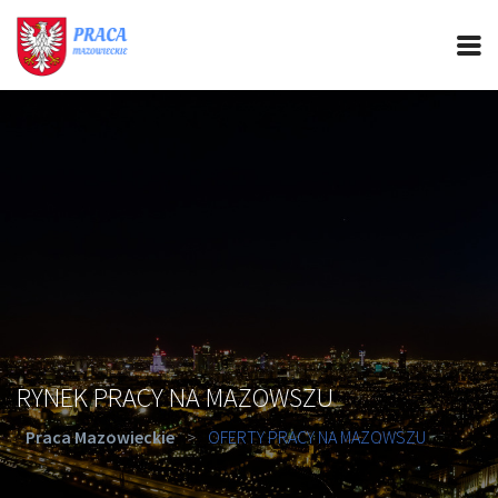
PRACA MAZOWIECKIE
CIEKAWOSTKI
OFERTY PRACY
PORADY REKRUTACYJNE
ROZWÓJ ZAWODOWY
RYNEK PRACY NA MAZOWSZU
Praca Mazowieckie
>
OFERTY PRACY NA MAZOWSZU