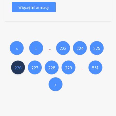
Więcej Informacji
«
1
223
224
225
...
226
227
228
229
551
...
»