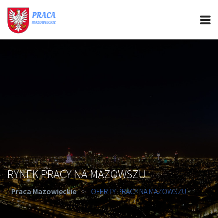
PRACA MAZOWIECKIE
CIEKAWOSTKI
OFERTY PRACY
PORADY REKRUTACYJNE
ROZWÓJ ZAWODOWY
RYNEK PRACY NA MAZOWSZU
Praca Mazowieckie
>
OFERTY PRACY NA MAZOWSZU