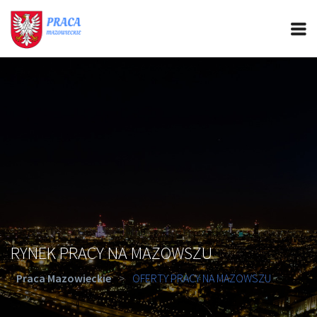
PRACA MAZOWIECKIE
CIEKAWOSTKI
OFERTY PRACY
PORADY REKRUTACYJNE
ROZWÓJ ZAWODOWY
RYNEK PRACY NA MAZOWSZU
Praca Mazowieckie
>
OFERTY PRACY NA MAZOWSZU