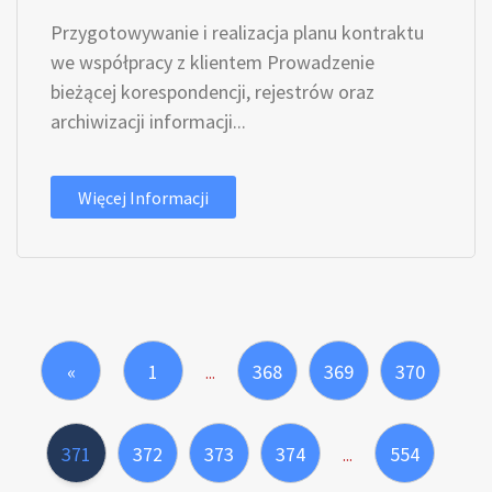
Przygotowywanie i realizacja planu kontraktu
we współpracy z klientem Prowadzenie
bieżącej korespondencji, rejestrów oraz
archiwizacji informacji...
Więcej Informacji
«
1
368
369
370
...
371
372
373
374
554
...