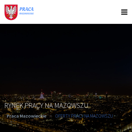
PRACA MAZOWIECKIE
CIEKAWOSTKI
OFERTY PRACY
PORADY REKRUTACYJNE
ROZWÓJ ZAWODOWY
RYNEK PRACY NA MAZOWSZU
Praca Mazowieckie
>
OFERTY PRACY NA MAZOWSZU