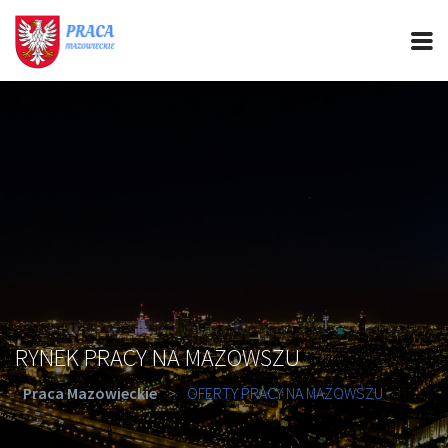
PRACA MAZOWIECKIE
CIEKAWOSTKI
OFERTY PRACY
PORADY REKRUTACYJNE
ROZWÓJ ZAWODOWY
RYNEK PRACY NA MAZOWSZU
Praca Mazowieckie
>
OFERTY PRACY NA MAZOWSZU