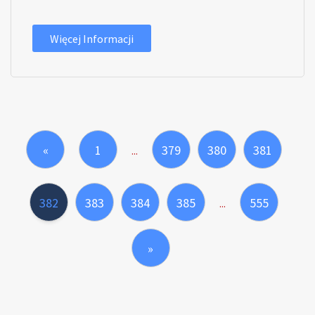
Więcej Informacji
«
1
379
380
381
...
382
383
384
385
555
...
»