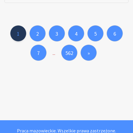
1
2
3
4
5
6
7
562
»
...
Praca mazowieckie. Wszelkie prawa zastrzeżone.