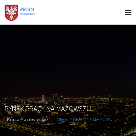
PRACA MAZOWIECKIE
CIEKAWOSTKI
OFERTY PRACY
PORADY REKRUTACYJNE
ROZWÓJ ZAWODOWY
RYNEK PRACY NA MAZOWSZU
Praca Mazowieckie
>
OFERTY PRACY NA MAZOWSZU