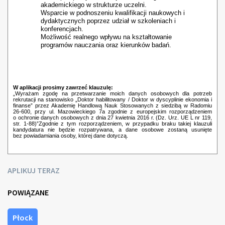
akademickiego w strukturze uczelni.
Wsparcie w podnoszeniu kwalifikacji naukowych i
dydaktycznych poprzez udział w szkoleniach i
konferencjach.
Możliwość realnego wpływu na kształtowanie
programów nauczania oraz kierunków badań.
W aplikacji prosimy zawrzeć klauzulę:
„Wyrażam zgodę na przetwarzanie moich danych osobowych dla potrzeb
rekrutacji na stanowisko „Doktor habilitowany / Doktor w dyscyplinie ekonomia i
finanse” przez Akademię Handlową Nauk Stosowanych z siedzibą w Radomiu
26-600, przy ul. Mazowieckiego 7a zgodnie z europejskim rozporządzeniem
o ochronie danych osobowych z dnia 27 kwietnia 2016 r. (Dz. Urz. UE L nr 119,
str. 1-88)”Zgodnie z tym rozporządzeniem, w przypadku braku takiej klauzuli
kandydatura nie będzie rozpatrywana, a dane osobowe zostaną usunięte
bez powiadamiania osoby, której dane dotyczą.
APLIKUJ TERAZ
POWIĄZANE
Płock