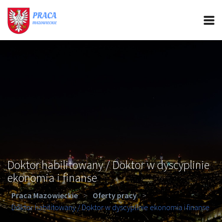
PRACA MAZOWIECKIE
CIEKAWOSTKI
OFERTY PRACY
PORADY REKRUTACYJNE
ROZWÓJ ZAWODOWY
Doktor habilitowany / Doktor w dyscyplinie
ekonomia i finanse
Praca Mazowieckie
>
Oferty pracy
>
Doktor habilitowany / Doktor w dyscyplinie ekonomia i finanse