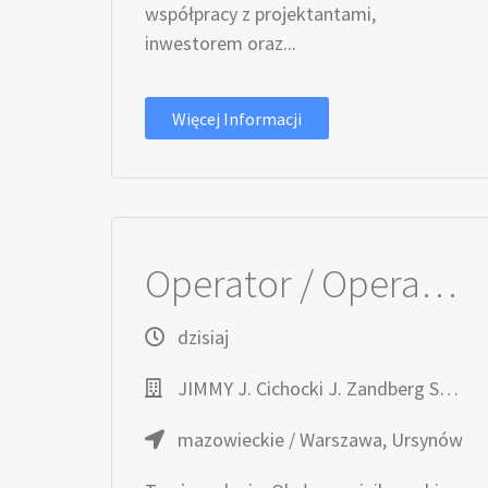
współpracy z projektantami,
inwestorem oraz...
Więcej Informacji
Operator / Operatorka Minikoparki – Roboty Elektroenergetyczne
dzisiaj
JIMMY J. Cichocki J. Zandberg Spółka Jawna
mazowieckie / Warszawa, Ursynów