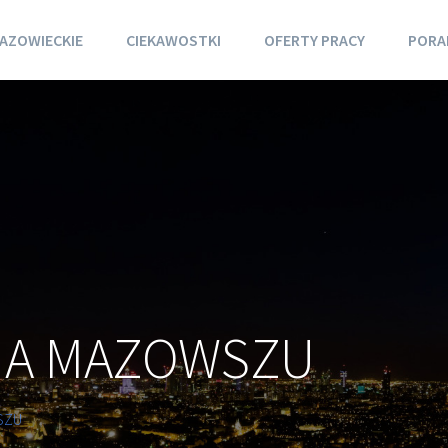
AZOWIECKIE
CIEKAWOSTKI
OFERTY PRACY
PORA
NA MAZOWSZU
SZU