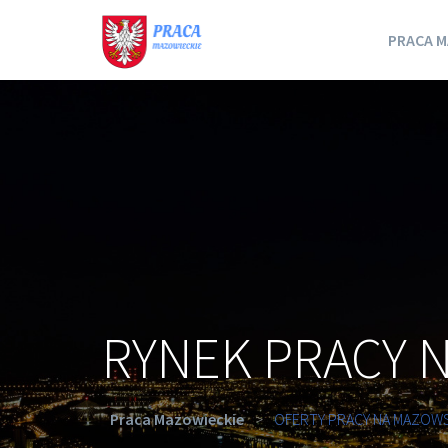
PRACA M
RYNEK PRACY 
Praca Mazowieckie
>
OFERTY PRACY NA MAZOW