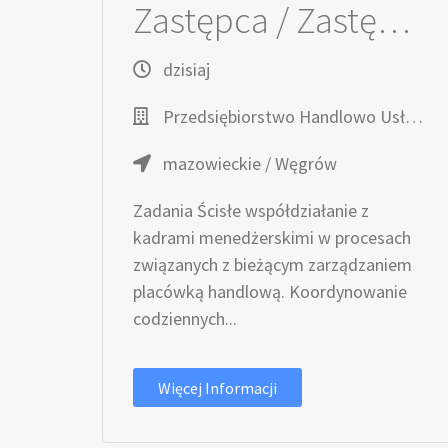
Zastępca / Zastępczyni Kierownika / Kierowniczki sklepu
dzisiaj
Przedsiębiorstwo Handlowo Usługowe TOPAZ
mazowieckie / Węgrów
Zadania Ścisłe współdziałanie z
kadrami menedżerskimi w procesach
związanych z bieżącym zarządzaniem
placówką handlową. Koordynowanie
codziennych...
Więcej Informacji