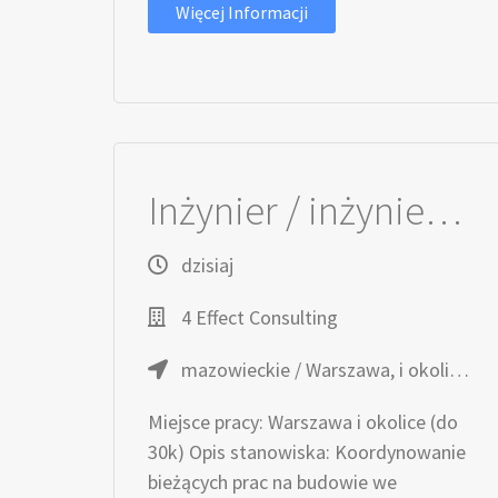
Więcej Informacji
Inżynier / inżynierka Robót Drogowych
dzisiaj
4 Effect Consulting
mazowieckie / Warszawa, i okolice (do 30km)
Miejsce pracy: Warszawa i okolice (do
30k) Opis stanowiska: Koordynowanie
bieżących prac na budowie we