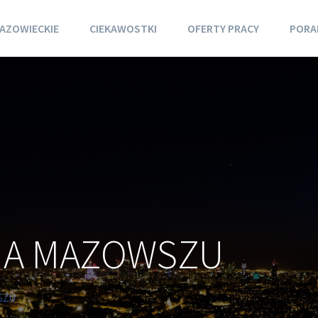
AZOWIECKIE
CIEKAWOSTKI
OFERTY PRACY
PORA
NA MAZOWSZU
SZU