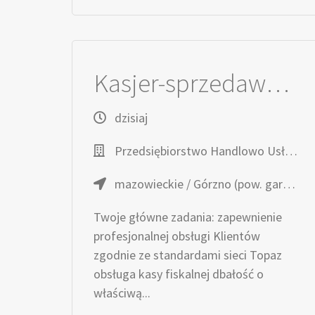
Kasjer-sprzedawca / Kasjerka-sprzedawczyni
dzisiaj
Przedsiębiorstwo Handlowo Usługowe TOPAZ
mazowieckie / Górzno (pow. garwoliński, gm. Górzno), ul. Długa 37
Twoje główne zadania: zapewnienie
profesjonalnej obsługi Klientów
zgodnie ze standardami sieci Topaz
obsługa kasy fiskalnej dbałość o
właściwą...