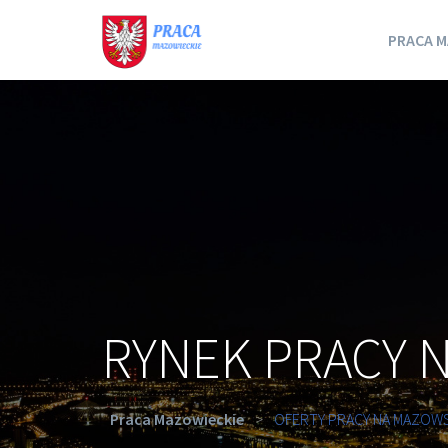
PRACA M
RYNEK PRACY 
Praca Mazowieckie
>
OFERTY PRACY NA MAZOW