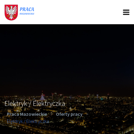
PRACA MAZOWIECKIE
CIEKAWOSTKI
OFERTY PRACY
PORADY REKRUTACYJNE
ROZWÓJ ZAWODOWY
Elektryk / Elektryczka
Praca Mazowieckie
>
Oferty pracy
>
Elektryk / Elektryczka