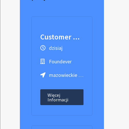
Customer Care Specialist with English
dzisiaj
Foundever
mazowieckie / Warszawa
Więcej
Informacji