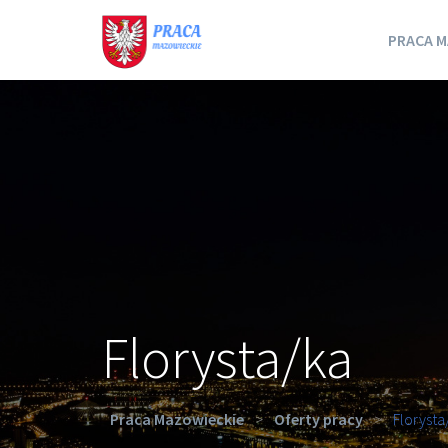
PRACA M
Florysta/ka
Praca Mazowieckie
>
Oferty pracy
>
Florysta