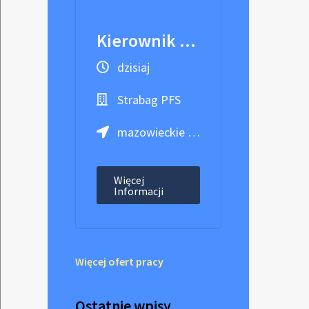
Kierownik Techniczny / Kierowniczka Techniczna Obiektu
dzisiaj
Strabag PFS
mazowieckie / Warszawa
Więcej
Informacji
Więcej ofert pracy
Ostatnie wpisy