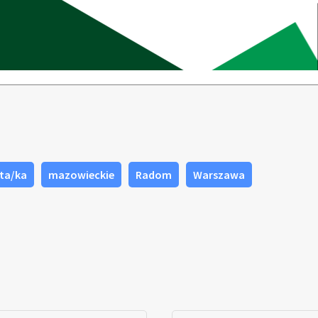
sta/ka
mazowieckie
Radom
Warszawa