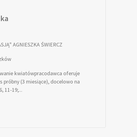
tka
ASJĄ" AGNIESZKA ŚWIERCZ
szków
ywanie kwiatówpracodawca oferuje
 próbny (3 miesiące), docelowo na
, 11-19;...