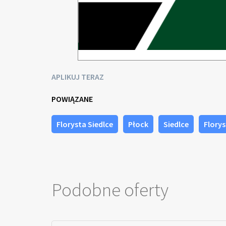
APLIKUJ TERAZ
POWIĄZANE
Florysta Siedlce
Płock
Siedlce
Flory
Podobne oferty