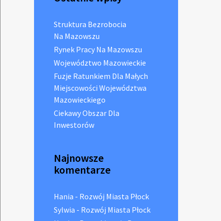
Struktura Bezrobocia
Na Mazowszu
Rynek Pracy Na Mazowszu
Województwo Mazowieckie
Fuzje Ratunkiem Dla Małych
Miejscowości Województwa
Mazowieckiego
Ciekawy Obszar Dla
Inwestorów
Najnowsze
komentarze
Hania
-
Rozwój Miasta Płock
Sylwia
-
Rozwój Miasta Płock