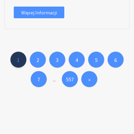
Więcej Informacji
1
2
3
4
5
6
7
557
»
...