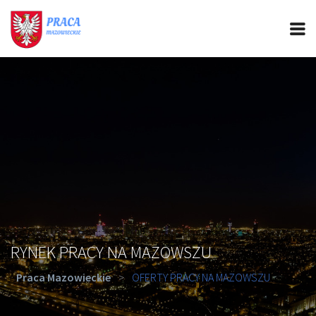
PRACA MAZOWIECKIE
CIEKAWOSTKI
OFERTY PRACY
PORADY REKRUTACYJNE
ROZWÓJ ZAWODOWY
RYNEK PRACY NA MAZOWSZU
Praca Mazowieckie
>
OFERTY PRACY NA MAZOWSZU