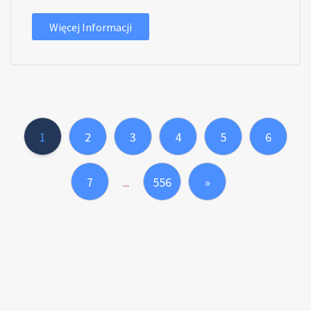
Więcej Informacji
1
2
3
4
5
6
7
556
»
...