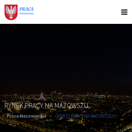
PRACA MAZOWIECKIE
CIEKAWOSTKI
OFERTY PRACY
PORADY REKRUTACYJNE
ROZWÓJ ZAWODOWY
RYNEK PRACY NA MAZOWSZU
Praca Mazowieckie
>
OFERTY PRACY NA MAZOWSZU