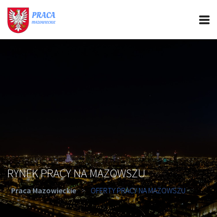
PRACA MAZOWIECKIE
CIEKAWOSTKI
OFERTY PRACY
PORADY REKRUTACYJNE
ROZWÓJ ZAWODOWY
RYNEK PRACY NA MAZOWSZU
Praca Mazowieckie
>
OFERTY PRACY NA MAZOWSZU