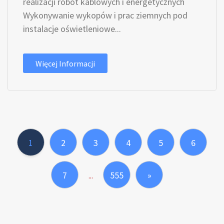
realizacji robót kablowych i energetycznych
Wykonywanie wykopów i prac ziemnych pod
instalacje oświetleniowe...
Więcej Informacji
1
2
3
4
5
6
7
555
»
...