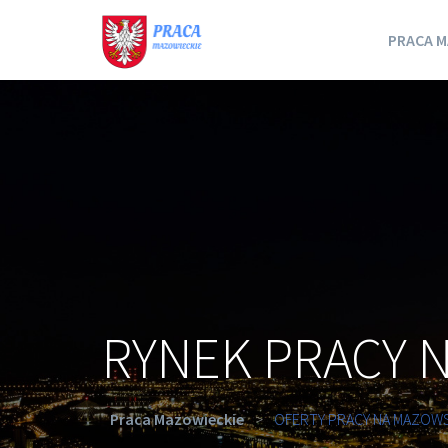
PRACA M
RYNEK PRACY 
Praca Mazowieckie
>
OFERTY PRACY NA MAZOW