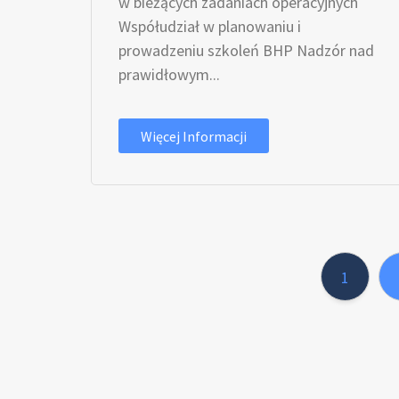
w bieżących zadaniach operacyjnych
Współudział w planowaniu i
prowadzeniu szkoleń BHP Nadzór nad
prawidłowym...
Więcej Informacji
1