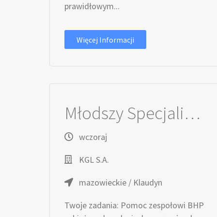
prawidłowym...
Więcej Informacji
Młodszy Specjalista / Młodsza Specjalistka ds. BHP
wczoraj
KGL S.A.
mazowieckie / Klaudyn
Twoje zadania: Pomoc zespołowi BHP