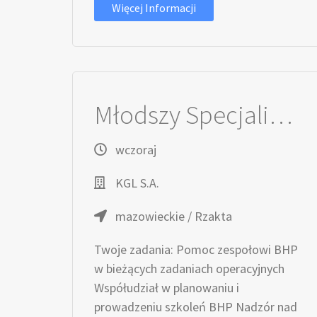
Więcej Informacji
Młodszy Specjalista / Młodsza Specjalistka ds. BHP
wczoraj
KGL S.A.
mazowieckie / Rzakta
Twoje zadania: Pomoc zespołowi BHP
w bieżących zadaniach operacyjnych
Współudział w planowaniu i
prowadzeniu szkoleń BHP Nadzór nad