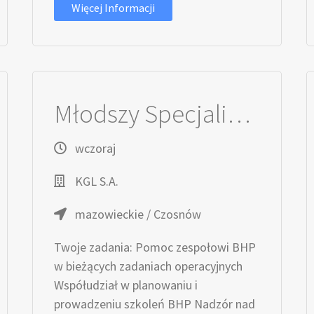
Więcej Informacji
Młodszy Specjalista / Młodsza Specjalistka ds. BHP
wczoraj
KGL S.A.
mazowieckie / Czosnów
Twoje zadania: Pomoc zespołowi BHP
w bieżących zadaniach operacyjnych
Współudział w planowaniu i
prowadzeniu szkoleń BHP Nadzór nad