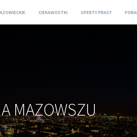
AZOWIECKIE
CIEKAWOSTKI
OFERTY PRACY
PORA
NA MAZOWSZU
SZU