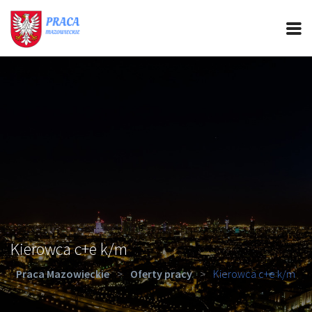
PRACA MAZOWIECKIE
CIEKAWOSTKI
OFERTY PRACY
PORADY REKRUTACYJNE
ROZWÓJ ZAWODOWY
Kierowca c+e k/m
Praca Mazowieckie
>
Oferty pracy
>
Kierowca c+e k/m