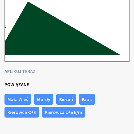
APLIKUJ TERAZ
POWIĄZANE
Mała Wieś
Mordy
Bieżuń
Brok
Kierowca C+E
Kierowca c+e k/m