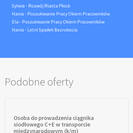
Sylwia
-
Rozwój Miasta Płock
Hania
-
Poszukiwanie Pracy Okiem Pracowników
Ela
-
Poszukiwanie Pracy Okiem Pracowników
Hania
-
Letni Spadek Bezrobocia
Podobne oferty
Osoba do prowadzenia ciągnika
siodłowego C+E w transporcie
międzynarodowym (k/m)