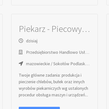
Piekarz - Piecowy (k/m)
dzisiaj
Przedsiębiorstwo Handlowo Usługowe TOPAZ
mazowieckie / Sokołów Podlaski, ul. Ząbkowska 15
Twoje główne zadania: produkcja i
pieczenie chlebów, bułek oraz innych
wyrobów piekarniczych wg ustalonych
procedur obsługa maszyn i urządzeń...