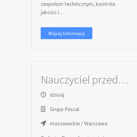
zespołom technicznym, kontrola
jakości i...
Więcej Informacji
Nauczyciel przedmiotu zawodowego - Technik Sterylizacji medycznej (K/M)
dzisiaj
Grupa Pascal
mazowieckie / Warszawa