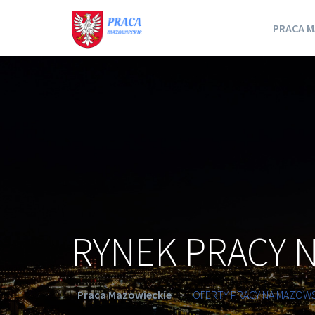
PRACA M
RYNEK PRACY 
Praca Mazowieckie
>
OFERTY PRACY NA MAZOW