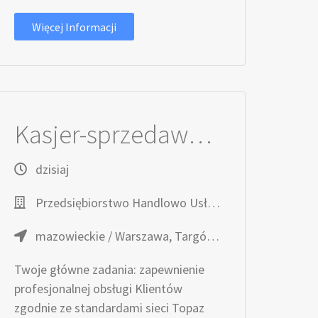
Więcej Informacji
Kasjer-sprzedawca / Kasjerka-sprzedawczyni
dzisiaj
Przedsiębiorstwo Handlowo Usługowe TOPAZ
mazowieckie / Warszawa, Targówek, ul. Łojewska 3
Twoje główne zadania: zapewnienie
profesjonalnej obsługi Klientów
zgodnie ze standardami sieci Topaz