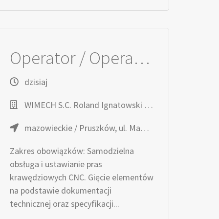
Operator / Operatorka CNC – Gięcie Blach
dzisiaj
WIMECH S.C. Roland Ignatowski Anna Ignatowska
mazowieckie / Pruszków, ul. Magazynowa 3
Zakres obowiązków: Samodzielna
obsługa i ustawianie pras
krawędziowych CNC. Gięcie elementów
na podstawie dokumentacji
technicznej oraz specyfikacji...