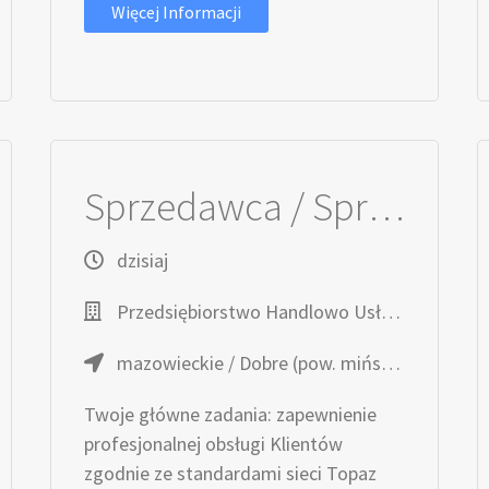
Więcej Informacji
Sprzedawca / Sprzedawczyni działu mięsno-wędliniarskiego
dzisiaj
Przedsiębiorstwo Handlowo Usługowe TOPAZ
mazowieckie / Dobre (pow. miński, gm. Dobre), ul. Skrzyneckiego 5P
Twoje główne zadania: zapewnienie
profesjonalnej obsługi Klientów
zgodnie ze standardami sieci Topaz