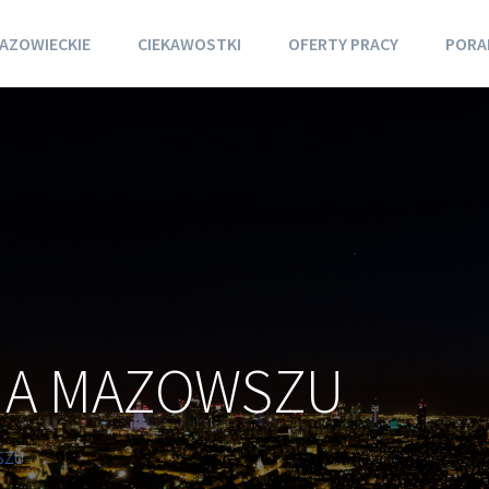
AZOWIECKIE
CIEKAWOSTKI
OFERTY PRACY
PORA
NA MAZOWSZU
SZU