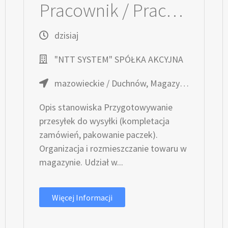
Pracownik / Pracowniczka magazynu z UDT
dzisiaj
"NTT SYSTEM" SPÓŁKA AKCYJNA
mazowieckie / Duchnów, Magazyn NTT System S.A. Panattoni Park A2 Warsaw East, Panattoni
Opis stanowiska Przygotowywanie
przesyłek do wysyłki (kompletacja
zamówień, pakowanie paczek).
Organizacja i rozmieszczanie towaru w
magazynie. Udział w...
Więcej Informacji