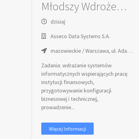
Młodszy Wdrożeniowiec (k/m/os.)
dzisiaj
Asseco Data Systems S.A.
mazowieckie / Warszawa, ul. Adama Branickiego 13
Zadania: wdrażanie systemów
informatycznych wspierających pracę
instytucji finansowych,
przygotowywanie konfiguracji
biznesowej i technicznej,
prowadzenie...
Więcej Informacji