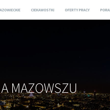
AZOWIECKIE
CIEKAWOSTKI
OFERTY PRACY
PORA
NA MAZOWSZU
SZU