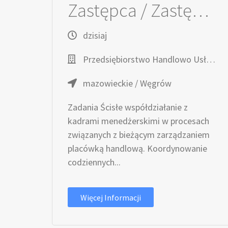
Zastępca / Zastępczyni Kierownika / Kierowniczki sklepu
dzisiaj
Przedsiębiorstwo Handlowo Usługowe TOPAZ
mazowieckie / Węgrów
Zadania Ścisłe współdziałanie z
kadrami menedżerskimi w procesach
związanych z bieżącym zarządzaniem
placówką handlową. Koordynowanie
codziennych...
Więcej Informacji