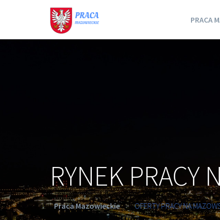
PRACA M
RYNEK PRACY 
Praca Mazowieckie
>
OFERTY PRACY NA MAZOW