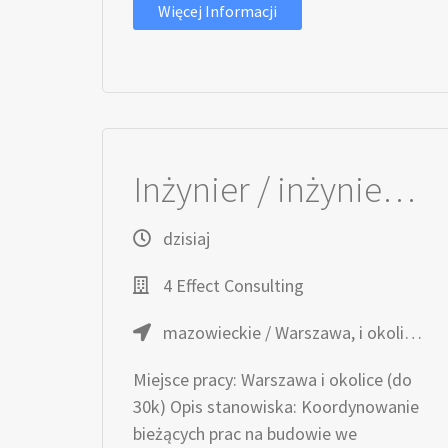
Więcej Informacji
Inżynier / inżynierka Robót Drogowych
dzisiaj
4 Effect Consulting
mazowieckie / Warszawa, i okolice (do 30km)
Miejsce pracy: Warszawa i okolice (do
30k) Opis stanowiska: Koordynowanie
bieżących prac na budowie we