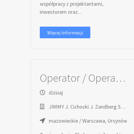
współpracy z projektantami,
inwestorem oraz...
Więcej Informacji
Operator / Operatorka Minikoparki – Roboty Elektroenergetyczne
dzisiaj
JIMMY J. Cichocki J. Zandberg Spółka Jawna
mazowieckie / Warszawa, Ursynów