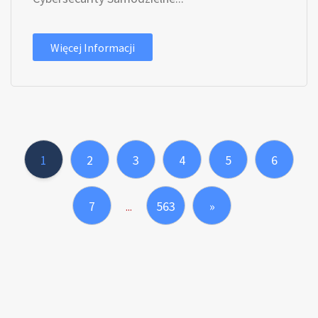
Więcej Informacji
1
2
3
4
5
6
7
563
»
...