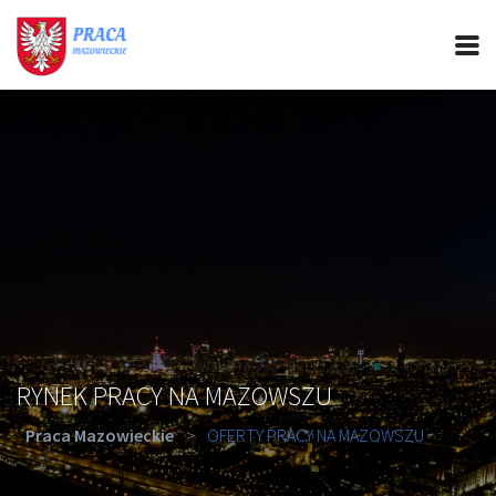
PRACA MAZOWIECKIE
CIEKAWOSTKI
OFERTY PRACY
PORADY REKRUTACYJNE
ROZWÓJ ZAWODOWY
RYNEK PRACY NA MAZOWSZU
Praca Mazowieckie
>
OFERTY PRACY NA MAZOWSZU