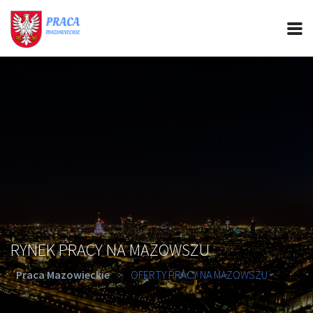
PRACA MAZOWIECKIE
CIEKAWOSTKI
OFERTY PRACY
PORADY REKRUTACYJNE
ROZWÓJ ZAWODOWY
RYNEK PRACY NA MAZOWSZU
Praca Mazowieckie
>
OFERTY PRACY NA MAZOWSZU