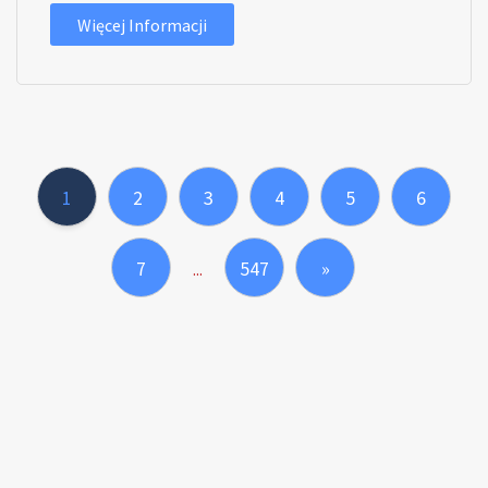
Więcej Informacji
1
2
3
4
5
6
7
547
»
...