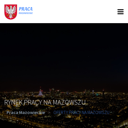
PRACA MAZOWIECKIE
CIEKAWOSTKI
OFERTY PRACY
PORADY REKRUTACYJNE
ROZWÓJ ZAWODOWY
RYNEK PRACY NA MAZOWSZU
Praca Mazowieckie
>
OFERTY PRACY NA MAZOWSZU