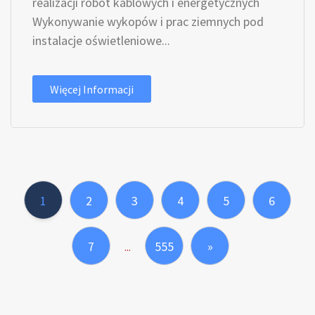
realizacji robót kablowych i energetycznych
Wykonywanie wykopów i prac ziemnych pod
instalacje oświetleniowe...
Więcej Informacji
1
2
3
4
5
6
7
555
»
...