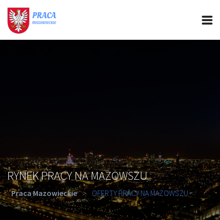
PRACA MAZOWIECKIE
CIEKAWOSTKI
OFERTY PRACY
PORADY REKRUTACYJNE
ROZWÓJ ZAWODOWY
RYNEK PRACY NA MAZOWSZU
Praca Mazowieckie
>
OFERTY PRACY NA MAZOWSZU