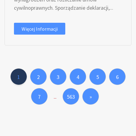
cywilnoprawnych. Sporządzanie deklaracji,...
Więcej Informacji
1
2
3
4
5
6
7
563
»
...