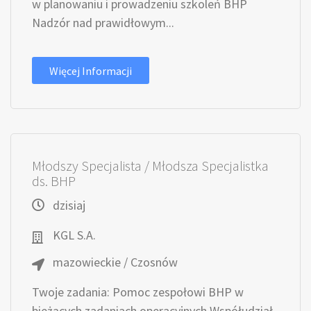
w planowaniu i prowadzeniu szkoleń BHP
Nadzór nad prawidłowym...
Więcej Informacji
Młodszy Specjalista / Młodsza Specjalistka
ds. BHP
dzisiaj
KGL S.A.
mazowieckie / Czosnów
Twoje zadania: Pomoc zespołowi BHP w
bieżących zadaniach operacyjnych Współudział