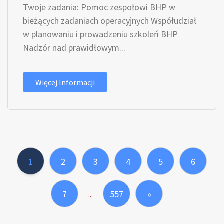
Twoje zadania: Pomoc zespołowi BHP w
bieżących zadaniach operacyjnych Współudział
w planowaniu i prowadzeniu szkoleń BHP
Nadzór nad prawidłowym...
Więcej Informacji
1
2
3
4
5
6
7
557
»
...