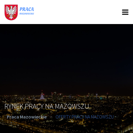
PRACA MAZOWIECKIE
CIEKAWOSTKI
OFERTY PRACY
PORADY REKRUTACYJNE
ROZWÓJ ZAWODOWY
RYNEK PRACY NA MAZOWSZU
Praca Mazowieckie
>
OFERTY PRACY NA MAZOWSZU