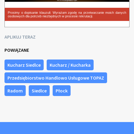
Prosimy o dopisanie klauzuli: Wyrażam zgodę na przetwarzanie moich danych
osobowych dla potrzeb niezbędnych w procesie rekrutacji.
APLIKUJ TERAZ
POWIĄZANE
Kucharz Siedlce
Kucharz / Kucharka
Przedsiębiorstwo Handlowo Usługowe TOPAZ
Radom
Siedlce
Płock