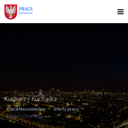
PRACA MAZOWIECKIE
CIEKAWOSTKI
OFERTY PRACY
PORADY REKRUTACYJNE
ROZWÓJ ZAWODOWY
Kucharz / Kucharka
Praca Mazowieckie
>
Oferty pracy
>
Kucharz / Kucharka