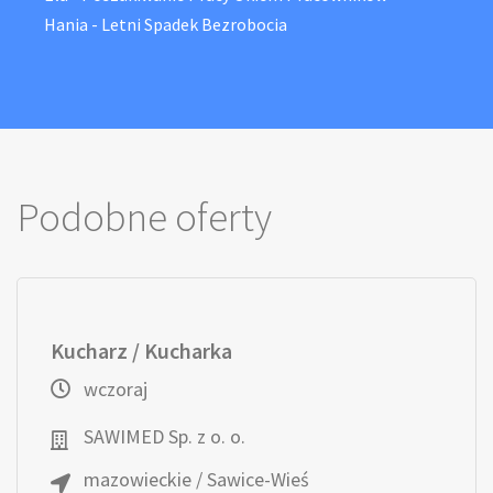
Hania
-
Letni Spadek Bezrobocia
Podobne oferty
Kucharz / Kucharka
wczoraj
SAWIMED Sp. z o. o.
mazowieckie / Sawice-Wieś