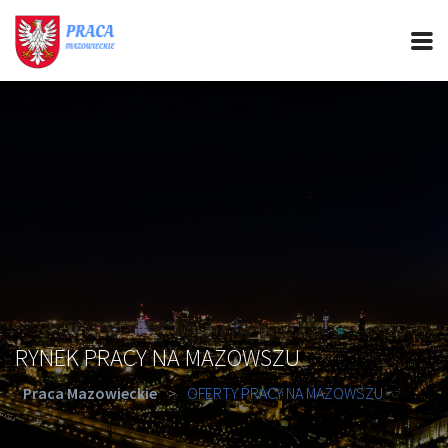
PRACA MAZOWIECKIE
CIEKAWOSTKI
OFERTY PRACY
PORADY REKRUTACYJNE
ROZWÓJ ZAWODOWY
RYNEK PRACY NA MAZOWSZU
Praca Mazowieckie
>
OFERTY PRACY NA MAZOWSZU