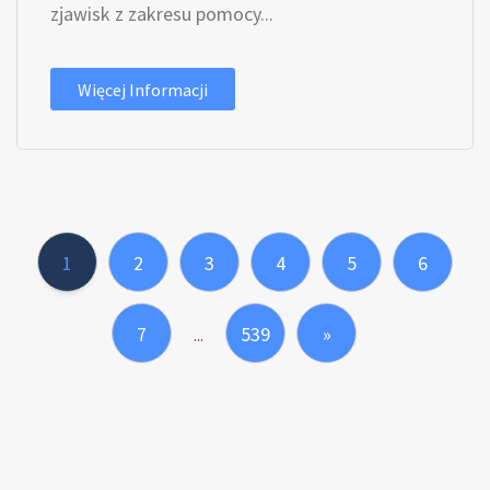
zjawisk z zakresu pomocy...
Więcej Informacji
1
2
3
4
5
6
7
539
»
...